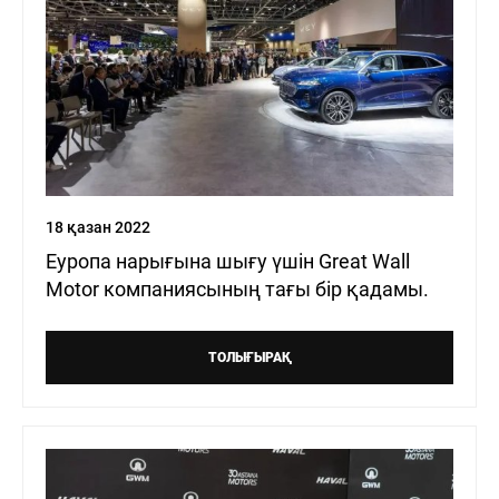
Н
ЖАҢАЛЫҚТАР
БАЙЛАНЫСТАР
ДИЛЕР БОЛУ
ОНЛА
18 қазан 2022
Еуропа нарығына шығу үшін Great Wall
Motor компаниясының тағы бір қадамы.
ТОЛЫҒЫРАҚ