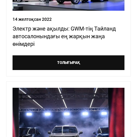
14 желтоқсан 2022
Электр және ақылды: GWM-тің Тайланд
автосалонындағы ең жарқын жаңа
өнімдері
ТОЛЫҒЫРАҚ