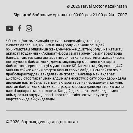
© 2026 Haval Motor Kazakhstan
Бірыңғай байланыс орталығы 09:00-ден 21:00 дейін– 7007
* Өнімнің/автомобильдің құнына, модельдік қатарына,
сипаттамаларына, жиынтығының болуына және осындай
жиынтықтағы опцияның және/немесе жабдықтың болуына қатысты
ақпарат (бұдан әрі - «Ақпарат»), осы сайтта және прайс-парақтарда
баяндалған, тек қана ақпараттық сипатқа ие, жергілікті жағдайларға,
шектеулерге байланысты, демек, модельдер мен жиынтықтарға
байланысты ерекшеленуі мүмкін және ҚР Азаматтық Кодексінің 447-
бабына сәйкес жария оферта болып табылмайды. Осы сайтта және
прайс-парақтарда баяндалған ең жоғары бағалар мен ақпарат
Дистрибьютор тарапынан алдын ала ескертусіз сату орындарындағы
дилердің нақты бағалары мен ақпараттарынан ерекшеленуі мүмкін,
осыған байланысты сіз өз қалаңыздағы ресми дилерден толық және
өзекті ақпаратты ала аласыз. Қандай да бір автомобильді немесе
өнімді сатып алудың негізгі шарттары тиісті сатып алу-сату
шарттарында айқындалады.
© 2026, барлық құқықтар қорғалған