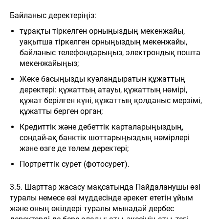
Байланыс деректеріңіз:
тұрақты тіркелген орныңыздың мекенжайы,
уақытша тіркелген орныңыздың мекенжайы,
байланыс телефондарыңыз, электрондық пошта
мекенжайыңыз;
Жеке басыңызды куәландыратын құжаттың
деректері: құжаттың атауы, құжаттың нөмірі,
құжат берілген күні, құжаттың қолданыс мерзімі,
құжатты берген орган;
Кредиттік және дебеттік карталарыңыздың,
сондай-ақ банктік шоттарыңыздың нөмірлері
және өзге де төлем деректері;
Портреттік сурет (фотосурет).
3.5. Шарттар жасасу мақсатында Пайдаланушы өзі
туралы немесе өзі мүддесінде әрекет ететін ұйым
және оның өкілдері туралы мынадай дербес