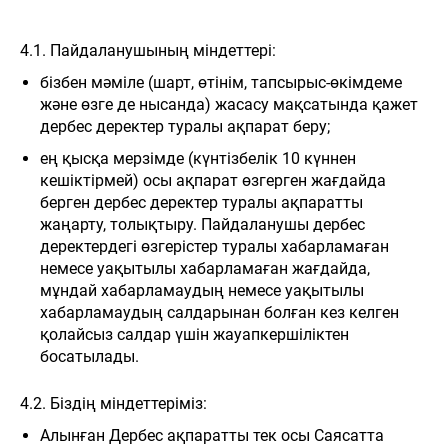
4.1. Пайдаланушының міндеттері:
бізбен мәміле (шарт, өтінім, тапсырыс-өкімдеме
және өзге де нысанда) жасасу мақсатында қажет
дербес деректер туралы ақпарат беру;
ең қысқа мерзімде (күнтізбелік 10 күннен
кешіктірмей) осы ақпарат өзгерген жағдайда
берген дербес деректер туралы ақпаратты
жаңарту, толықтыру. Пайдаланушы дербес
деректердегі өзгерістер туралы хабарламаған
немесе уақытылы хабарламаған жағдайда,
мұндай хабарламаудың немесе уақытылы
хабарламаудың салдарынан болған кез келген
қолайсыз салдар үшін жауапкершіліктен
босатылады.
4.2. Біздің міндеттеріміз:
Алынған Дербес ақпаратты тек осы Саясатта