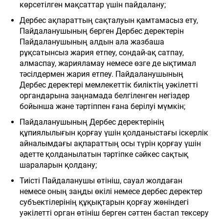
көрсетілген мақсаттар үшін пайдалану;
Дербес ақпараттың сақталуын қамтамасыз ету,
Пайдаланушының берген Дербес деректерін
Пайдаланушының алдын ала жазбаша
рұқсатынсыз жария етпеу, сондай-ақ сатпау,
алмаспау, жарияламау немесе өзге де ықтимал
тәсілдермен жария етпеу. Пайдаланушының
Дербес деректері мемлекеттік биліктің уәкілетті
органдарына заңнамада белгіленген негіздер
бойынша және тәртіппен ғана берілуі мүмкін;
Пайдаланушының Дербес деректерінің
құпиялылығын қорғау үшін қолданыстағы іскерлік
айналымдағы ақпараттың осы түрін қорғау үшін
әдетте қолданылатын тәртіпке сәйкес сақтық
шараларын қолдану;
Тиісті Пайдаланушы өтініш, сауал жолдаған
немесе оның заңды өкілі немесе дербес деректер
субъектілерінің құқықтарын қорғау жөніндегі
уәкілетті орган өтініш берген сәттен бастап тексеру