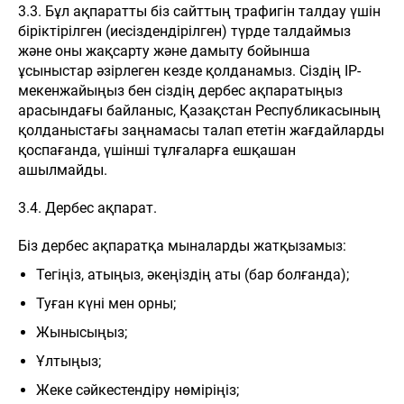
3.3. Бұл ақпаратты біз сайттың трафигін талдау үшін
біріктірілген (иесіздендірілген) түрде талдаймыз
және оны жақсарту және дамыту бойынша
ұсыныстар әзірлеген кезде қолданамыз. Сіздің IP-
мекенжайыңыз бен сіздің дербес ақпаратыңыз
арасындағы байланыс, Қазақстан Республикасының
қолданыстағы заңнамасы талап ететін жағдайларды
қоспағанда, үшінші тұлғаларға ешқашан
ашылмайды.
3.4. Дербес ақпарат.
Біз дербес ақпаратқа мыналарды жатқызамыз:
Тегіңіз, атыңыз, әкеңіздің аты (бар болғанда);
Туған күні мен орны;
Жынысыңыз;
Ұлтыңыз;
Жеке сәйкестендіру нөміріңіз;