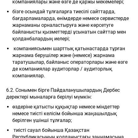
компаниялары және өзге де қаржы мекемелері;
бізге осындай тұлғаларға тиесілі сайттарда,
бағдарламаларда, өнімдерде немесе сервистерде
жарнаманы орналастыруға және көрсетуге
байланысты қызметтерді ұсынатын сайттар мен
қолданбалардың иелері;
компаниясымен шарттық қатынастарда тұрған
жарнама берушілер және (немесе) жарнама
таратушылар, байланыс операторлары және өзге
де компаниялар аудиторлар / аудиторлық
компаниялар.
6.2. Сонымен бірге Пайдаланушылардың Дербес
деректері мыналарға берілуі мүмкін:
өздеріне қатысты құқықтар немесе міндеттер
немесе тиісті келісім бойынша жаңашылдық
берілген үшінші тұлғалар;
тиісті сауал бойынша Қазақстан
Республикасының қолданыстағы заңнамасына