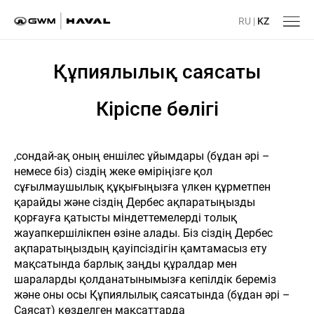
RU
|
KZ
Құпиялылық саясаты
Кіріспе бөлігі
,сондай-ақ оның еншілес ұйымдары (бұдан әрі –
немесе біз) сіздің жеке өміріңізге қол
сұғылмаушылық құқығыңызға үлкен құрметпен
қарайды және сіздің Дербес ақпаратыңызды
қорғауға қатысты міндеттемелерді толық
жауапкершілікпен өзіне алады. Біз сіздің Дербес
ақпаратыңыздың қауіпсіздігін қамтамасыз ету
мақсатында барлық заңды құралдар мен
шараларды қолданатынымызға кепілдік береміз
және оны осы Құпиялылық саясатында (бұдан әрі –
Саясат) көзделген мақсаттарда