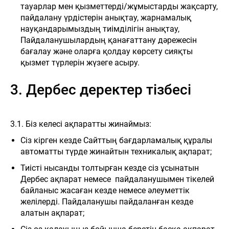
тауарлар мен қызметтерді/жұмыстарды жақсарту,
пайдалану үрдістерін анықтау, жарнамалық
науқандарымыздың тиімділігін анықтау,
Пайдаланушылардың қанағаттану дәрежесін
бағалау және оларға қолдау көрсету сияқты
қызмет түрлерін жүзеге асыру.
3. Дербес деректер тізбесі
3.1. Біз келесі ақпаратты жинаймыз:
Сіз кірген кезде Сайттың бағдарламалық құралы
автоматты түрде жинайтын техникалық ақпарат;
Тиісті нысанды толтырған кезде сіз ұсынатын
Дербес ақпарат немесе пайдаланушымен тікелей
байланыс жасаған кезде немесе әлеуметтік
желілерді. Пайдаланушы пайдаланған кезде
алатын ақпарат;