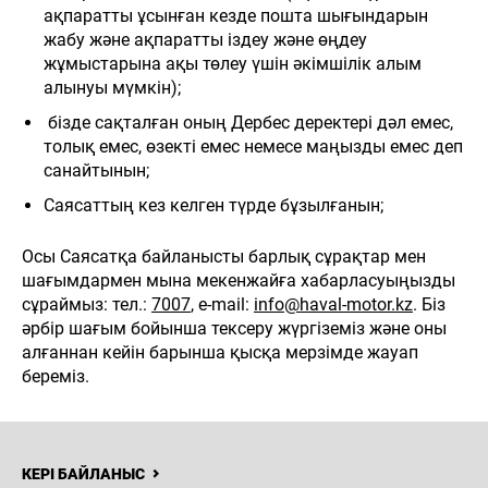
ақпаратты ұсынған кезде пошта шығындарын
жабу және ақпаратты іздеу және өңдеу
жұмыстарына ақы төлеу үшін әкімшілік алым
алынуы мүмкін);
бізде сақталған оның Дербес деректері дәл емес,
толық емес, өзекті емес немесе маңызды емес деп
санайтынын;
Саясаттың кез келген түрде бұзылғанын;
Осы Саясатқа байланысты барлық сұрақтар мен
шағымдармен мына мекенжайға хабарласуыңызды
сұраймыз: тел.:
7007
, e-mail:
info@haval-motor.kz
. Біз
әрбір шағым бойынша тексеру жүргіземіз және оны
алғаннан кейін барынша қысқа мерзімде жауап
береміз.
КЕРІ БАЙЛАНЫС