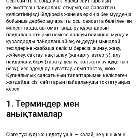
Осы сайттың, сондай-ақ басқа сайттарының
қызметтерін пайдалана отырып, сіз Саясатпен
келісетініңізді білдіресіз және өз еркіңіз бен мүддеңіз
бойынша дербес ақпаратты осы саясатта белгіленген
мақсаттарда, автоматтандыру құралдарын
пайдалана отырып немесе қалауы бойынша мұндай
құралдарды пайдаланбай-ақ, өңдеудің мынадай
тәсілдеріне жазбаша келісім бересіз: жинау, жазу,
жүйелеу, сақтау, нақтылау (жаңарту, өзгерту), алу,
пайдалану, беру (тарату, ұсыну, қол жеткізу құқығын
беру), иесіздендіру, бұғаттау, алып тастау, жою.
Құпиялылық саясатының талаптарымен келіспеген
жағдайда, сіз сайттарын пайдалануды тоқтатуыңыз
керек.
1. Терминдер мен
анықтамалар
Сізге түсінуді жеңілдету үшін – қалай, не үшін және