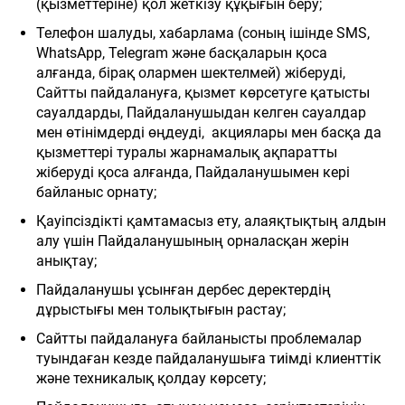
(қызметтеріне) қол жеткізу құқығын беру;
Телефон шалуды, хабарлама (соның ішінде SMS,
WhatsApp, Telegram және басқаларын қоса
алғанда, бірақ олармен шектелмей) жіберуді,
Сайтты пайдалануға, қызмет көрсетуге қатысты
сауалдарды, Пайдаланушыдан келген сауалдар
мен өтінімдерді өңдеуді, акциялары мен басқа да
қызметтері туралы жарнамалық ақпаратты
жіберуді қоса алғанда, Пайдаланушымен кері
байланыс орнату;
Қауіпсіздікті қамтамасыз ету, алаяқтықтың алдын
алу үшін Пайдаланушының орналасқан жерін
анықтау;
Пайдаланушы ұсынған дербес деректердің
дұрыстығы мен толықтығын растау;
Сайтты пайдалануға байланысты проблемалар
туындаған кезде пайдаланушыға тиімді клиенттік
және техникалық қолдау көрсету;