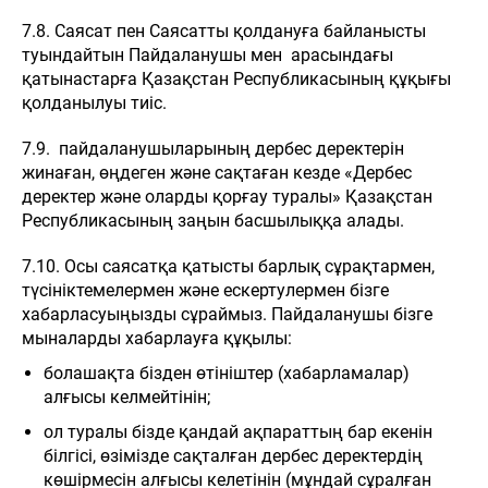
7.8. Саясат пен Саясатты қолдануға байланысты
туындайтын Пайдаланушы мен арасындағы
қатынастарға Қазақстан Республикасының құқығы
қолданылуы тиіс.
7.9. пайдаланушыларының дербес деректерін
жинаған, өңдеген және сақтаған кезде «Дербес
деректер және оларды қорғау туралы» Қазақстан
Республикасының заңын басшылыққа алады.
7.10. Осы саясатқа қатысты барлық сұрақтармен,
түсініктемелермен және ескертулермен бізге
хабарласуыңызды сұраймыз. Пайдаланушы бізге
мыналарды хабарлауға құқылы:
болашақта бізден өтініштер (хабарламалар)
алғысы келмейтінін;
ол туралы бізде қандай ақпараттың бар екенін
білгісі, өзімізде сақталған дербес деректердің
көшірмесін алғысы келетінін (мұндай сұралған