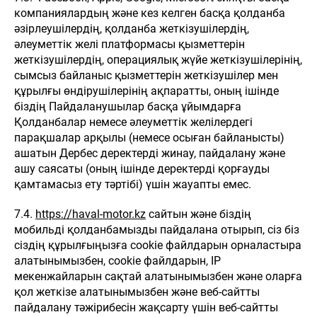
компаниялардың және кез келген басқа қолданба
әзірлеушілердің, қолданба жеткізушілердің,
әлеуметтік желі платформасы қызметтерін
жеткізушілердің, операциялық жүйе жеткізушілерінің,
сымсыз байланыс қызметтерін жеткізушілер мен
құрылғы өндірушілерінің ақпаратты, оның ішінде
біздің Пайдаланушылар басқа ұйымдарға
Қолданбалар немесе әлеуметтік желілердегі
парақшалар арқылы (немесе осыған байланысты)
ашатын Дербес деректерді жинау, пайдалану және
ашу саясаты (оның ішінде деректерді қорғауды
қамтамасыз ету тәртібі) үшін жауапты емес.
7.4.
https://haval-motor.kz
сайтын және біздің
мобильді қолданбамызды пайдалана отырып, сіз біз
сіздің құрылғыңызға cookie файлдарын орналастыра
алатынымызбен, cookie файлдарын, IP
мекенжайларын сақтай алатынымызбен және оларға
қол жеткізе алатынымызбен және веб-сайтты
пайдалану тәжірибесін жақсарту үшін веб-сайтты