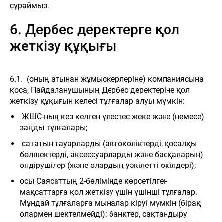
сұраймыз.
6. Дербес деректерге қол
жеткізу құқығы
6.1. (оның атынан жұмыскерлеріне) компаниясына
қоса, Пайдаланушының Дербес деректеріне қол
жеткізу құқығын келесі тұлғалар алуы мүмкін:
ЖШС-ның кез келген үлестес жеке және (немесе)
заңды тұлғалары;
сататын тауарларды (автокөліктерді, қосалқы
бөлшектерді, аксессуарларды және басқаларын)
өндірушілер (және олардың уәкілетті өкілдері);
осы Саясаттың 2-бөлімінде көрсетілген
мақсаттарға қол жеткізу үшін үшінші тұлғалар.
Мұндай тұлғаларға мыналар кіруі мүмкін (бірақ
олармен шектелмейді): банктер, сақтандыру