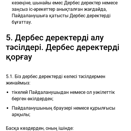
кезеңіне, шынайы емес Дербес деректер немесе
заңсыз іс-әрекеттер анықталған жағдайда,
Пайдаланушыға қатысты Дербес деректерді
бұғаттау.
5. Дербес деректерді алу
тәсілдері. Дербес деректерді
қорғау
Н
ЖАҢАЛЫҚТАР
БАЙЛАНЫСТАР
ДИЛЕР БОЛУ
ОНЛА
5.1. Біз дербес деректерді келесі тәсілдермен
жинаймыз:
тікелей Пайдаланушыдан немесе ол уәкілеттік
берген өкілдерден;
Пайдаланушының браузері немесе құрылғысы
арқылы;
Басқа көздерден, оның ішінде: