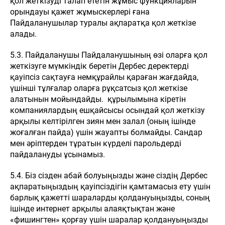
қол жеткізуді талап ететін жұмыс функцияларын
орындауы қажет жұмыскерлері ғана
Пайдаланушылар туралы ақпаратқа қол жеткізе
алады.
5.3. Пайдаланушы Пайдаланушының өзі оларға қол
жеткізуге мүмкіндік беретін Дербес деректерді
қауіпсіз сақтауға немқұрайлы қараған жағдайда,
үшінші тұлғалар оларға рұқсатсыз қол жеткізе
алатынын мойындайды. құрылымына кіретін
компаниялардың ешқайсысы осындай қол жеткізу
арқылы келтірілген зиян мен залал (оның ішінде
жоғалған пайда) үшін жауапты болмайды. Сандар
мен әріптерден тұратын күрделі парольдерді
пайдалануды ұсынамыз.
5.4. Біз сізден абай болуыңызды және сіздің Дербес
ақпаратыңыздың қауіпсіздігін қамтамасыз ету үшін
барлық қажетті шараларды қолдануыңызды, соның
ішінде интернет арқылы алаяқтықтан және
«фишингтен» қорғау үшін шаралар қолдануыңызды