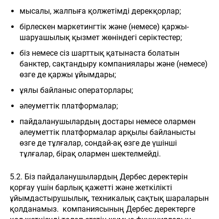
мысалы, жалпыға қолжетімді дерекқорлар;
бірлескен маркетингтік және (немесе) қаржы-
шаруашылық қызмет жөніндегі серіктестер;
біз немесе сіз шарттық қатынаста болатын
банктер, сақтандыру компаниялары және (немесе)
өзге де қаржы ұйымдары;
ұялы байланыс операторлары;
әлеуметтік платформалар;
пайдаланушылардың достары немесе олармен
әлеуметтік платформалар арқылы байланысты
өзге де тұлғалар, сондай-ақ өзге де үшінші
тұлғалар, бірақ олармен шектелмейді.
5.2. Біз пайдаланушылардың Дербес деректерін
қорғау үшін барлық қажетті және жеткілікті
ұйымдастырушылық, техникалық сақтық шараларын
қолданамыз. компаниясының Дербес деректерге