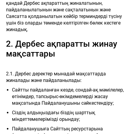
қандай Дербес ақпараттың жиналатынын,
пайдаланылатынын және сақталатынын және
Саясатта қолданылатын кейбір терминдерді түсіну
үшін біз оларды төменде келтірілген бөлек кестеге
жинадық.
2. Дербес ақпаратты жинау
мақсаттары
2.1. Дербес деректер мынадай мақсаттарда
жиналады және пайдаланылады:
Сайтты пайдаланған кезде, сондай-ақ мәмілелер,
өтінімдер, тапсырыс-өкімдемелерді жасау
мақсатында Пайдаланушыны сәйкестендіру;
Сіздің алдыңыздағы біздің шарттық
міндеттемелерімізді орындау;
Пайдаланушыға Сайттың ресурстарына