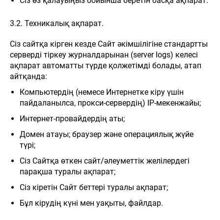
Сіз өз қалауыңыз бойынша беретін басқа ақпарат.
3.2. Техникалық ақпарат.
Сіз сайтқа кірген кезде Сайт әкімшілігіне стандартты
серверді тіркеу журналдарынан (server logs) келесі
ақпарат автоматты түрде қолжетімді болады, атап
айтқанда:
Компьютердің (немесе Интернетке кіру үшін
пайдаланылса, прокси-сервердің) IP-мекенжайы;
Интернет-провайдердің аты;
Домен атауы; браузер және операциялық жүйе
түрі;
Сіз Сайтқа өткен сайт/әлеуметтік желілердегі
парақша туралы ақпарат;
Сіз кіретін Сайт беттері туралы ақпарат;
Бұл кірудің күні мен уақыты, файлдар.