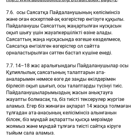
7.6. осы Саясатқа Пайдаланушының келісімінсіз
және оған ескертпей-ақ өзгерістер енгізуге құқылы.
Пайдаланушы Саясаттың жаңартылған нұсқасын
оқып шығу үшін жауапкершілікті өзіне алады.
Саясаттың жаңа нұсқасында өзгеше көзделмесе,
Саясатқа енгізілген өзгерістер ол сайтта
орналастырылған сәттен бастап күшіне енеді.
7.7. 14–18 жас аралығындағы Пайдаланушылар осы
Құпиялылық саясатының талаптарын ата-
аналарымен немесе өзге де заңды өкілдерімен
бірлесіп оқып шығып, осы талаптарды түсінуі тиіс.
Пайдаланушыларымыздың жасын анықтауға
жауапты болмасақ та, біз тиісті тексерулер жүргізе
аламыз. Егер біз жинаған ақпарат 14 жасқа толмаған
тұлғадан ата-анасының келісімінсіз алынғанын
білсек, біз мұндай ақпаратты қысқа мерзімде
жоямыз және мұндай тұлғаға тиісті сайтқа кіруге
тыйым сала аламыз.