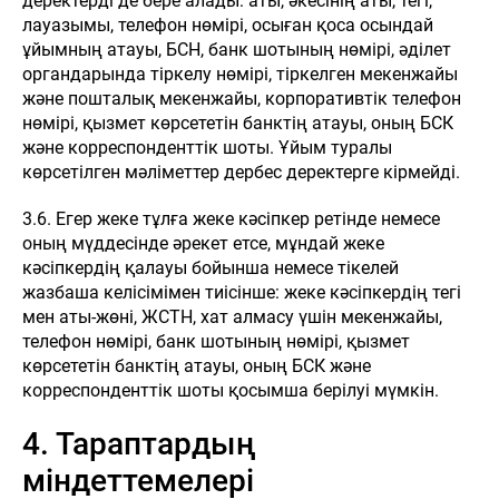
деректерді де бере алады: аты, әкесінің аты, тегі,
лауазымы, телефон нөмірі, осыған қоса осындай
ұйымның атауы, БСН, банк шотының нөмірі, әділет
органдарында тіркелу нөмірі, тіркелген мекенжайы
және пошталық мекенжайы, корпоративтік телефон
нөмірі, қызмет көрсететін банктің атауы, оның БСК
және корреспонденттік шоты. Ұйым туралы
көрсетілген мәліметтер дербес деректерге кірмейді.
3.6. Егер жеке тұлға жеке кәсіпкер ретінде немесе
оның мүддесінде әрекет етсе, мұндай жеке
кәсіпкердің қалауы бойынша немесе тікелей
жазбаша келісімімен тиісінше: жеке кәсіпкердің тегі
мен аты-жөні, ЖСТН, хат алмасу үшін мекенжайы,
телефон нөмірі, банк шотының нөмірі, қызмет
көрсететін банктің атауы, оның БСК және
корреспонденттік шоты қосымша берілуі мүмкін.
4. Тараптардың
міндеттемелері