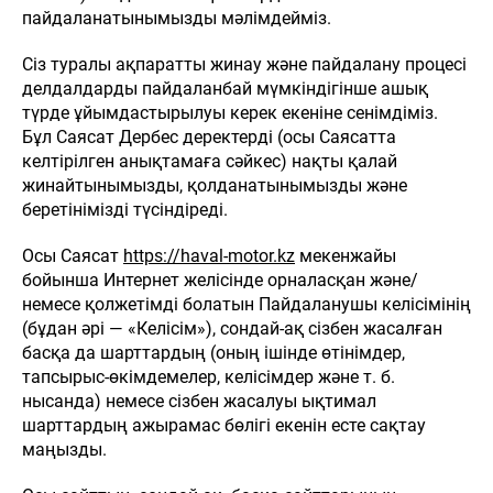
пайдаланатынымызды мәлімдейміз.
Сіз туралы ақпаратты жинау және пайдалану процесі
делдалдарды пайдаланбай мүмкіндігінше ашық
түрде ұйымдастырылуы керек екеніне сенімдіміз.
Бұл Саясат Дербес деректерді (осы Саясатта
келтірілген анықтамаға сәйкес) нақты қалай
жинайтынымызды, қолданатынымызды және
беретінімізді түсіндіреді.
Осы Саясат
https://haval-motor.kz
мекенжайы
бойынша Интернет желісінде орналасқан және/
немесе қолжетімді болатын Пайдаланушы келісімінің
(бұдан әрі — «Келісім»), сондай-ақ сізбен жасалған
басқа да шарттардың (оның ішінде өтінімдер,
тапсырыс-өкімдемелер, келісімдер және т. б.
нысанда) немесе сізбен жасалуы ықтимал
шарттардың ажырамас бөлігі екенін есте сақтау
маңызды.