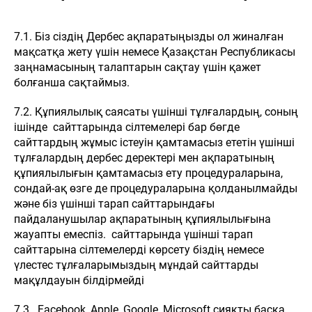
7.1. Біз сіздің Дербес ақпаратыңызды ол жиналған
мақсатқа жету үшін немесе Қазақстан Республикасы
заңнамасының талаптарын сақтау үшін қажет
болғанша сақтаймыз.
7.2. Құпиялылық саясаты үшінші тұлғалардың, соның
ішінде сайттарында сілтемелері бар бөгде
сайттардың жұмыс істеуін қамтамасыз ететін үшінші
тұлғалардың дербес деректері мен ақпаратының
құпиялылығын қамтамасыз ету процедураларына,
сондай-ақ өзге де процедураларына қолданылмайды
және біз үшінші тарап сайттарындағы
пайдаланушылар ақпаратының құпиялылығына
жауапты емеспіз. сайттарында үшінші тарап
сайттарына сілтемелерді көрсету біздің немесе
үлестес тұлғаларымыздың мұндай сайттарды
мақұлдауын білдірмейді
7.3. Facebook, Apple, Google, Microsoft сияқты басқа