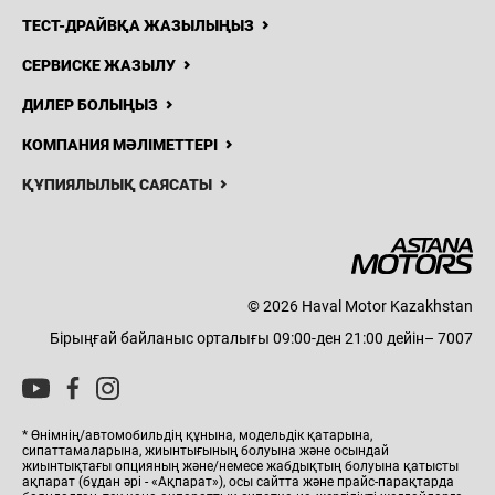
ТЕСТ-ДРАЙВҚА ЖАЗЫЛЫҢЫЗ
СЕРВИСКЕ ЖАЗЫЛУ
ДИЛЕР БОЛЫҢЫЗ
КОМПАНИЯ МӘЛІМЕТТЕРІ
ҚҰПИЯЛЫЛЫҚ САЯСАТЫ
© 2026 Haval Motor Kazakhstan
Бірыңғай байланыс орталығы 09:00-ден 21:00 дейін– 7007
* Өнімнің/автомобильдің құнына, модельдік қатарына,
сипаттамаларына, жиынтығының болуына және осындай
жиынтықтағы опцияның және/немесе жабдықтың болуына қатысты
ақпарат (бұдан әрі - «Ақпарат»), осы сайтта және прайс-парақтарда