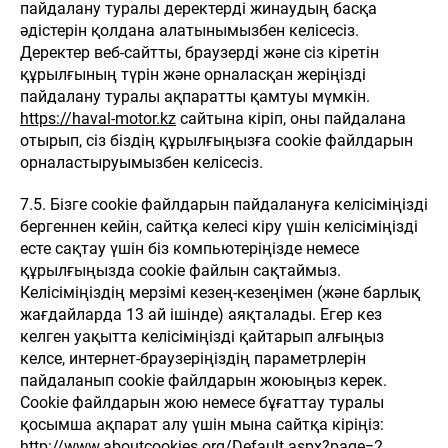
пайдалану туралы деректерді жинаудың басқа
әдістерін қолдана алатынымызбен келісесіз.
Деректер веб-сайтты, браузерді және сіз кіретін
құрылғының түрін және орналасқан жеріңізді
пайдалану туралы ақпаратты қамтуы мүмкін.
https://haval-motor.kz
сайтына кіріп, оны пайдалана
отырып, сіз біздің құрылғыңызға cookie файлдарын
орналастыруымызбен келісесіз.
7.5. Бізге cookie файлдарын пайдалануға келісіміңізді
бергеннен кейін, сайтқа келесі кіру үшін келісіміңізді
есте сақтау үшін біз компьютеріңізде немесе
құрылғыңызда cookie файлын сақтаймыз.
Келісіміңіздің мерзімі кезең-кезеңімен (және барлық
жағдайларда 13 ай ішінде) аяқталады. Егер кез
келген уақытта келісіміңізді қайтарып алғыңыз
келсе, интернет-браузеріңіздің параметрлерін
пайдаланып cookie файлдарын жоюыңыз керек.
Cookie файлдарын жою немесе бұғаттау туралы
қосымша ақпарат алу үшін мына сайтқа кіріңіз:
http://www.aboutcookies.org/Default.aspx?page=2
.