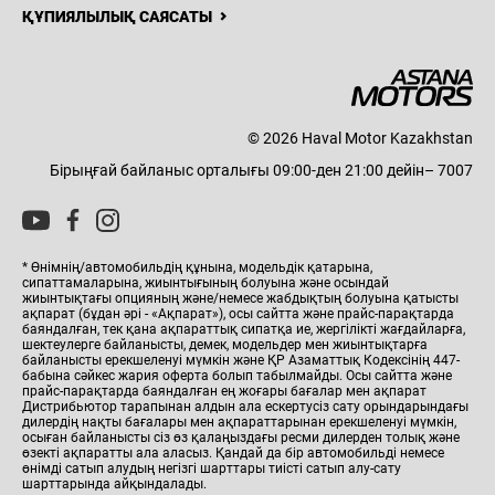
ҚҰПИЯЛЫЛЫҚ САЯСАТЫ
Н
ЖАҢАЛЫҚТАР
БАЙЛАНЫСТАР
ДИЛЕР БОЛУ
ОНЛА
© 2026 Haval Motor Kazakhstan
Бірыңғай байланыс орталығы 09:00-ден 21:00 дейін– 7007
* Өнімнің/автомобильдің құнына, модельдік қатарына,
сипаттамаларына, жиынтығының болуына және осындай
жиынтықтағы опцияның және/немесе жабдықтың болуына қатысты
ақпарат (бұдан әрі - «Ақпарат»), осы сайтта және прайс-парақтарда
баяндалған, тек қана ақпараттық сипатқа ие, жергілікті жағдайларға,
шектеулерге байланысты, демек, модельдер мен жиынтықтарға
байланысты ерекшеленуі мүмкін және ҚР Азаматтық Кодексінің 447-
бабына сәйкес жария оферта болып табылмайды. Осы сайтта және
прайс-парақтарда баяндалған ең жоғары бағалар мен ақпарат
Дистрибьютор тарапынан алдын ала ескертусіз сату орындарындағы
дилердің нақты бағалары мен ақпараттарынан ерекшеленуі мүмкін,
осыған байланысты сіз өз қалаңыздағы ресми дилерден толық және
өзекті ақпаратты ала аласыз. Қандай да бір автомобильді немесе
өнімді сатып алудың негізгі шарттары тиісті сатып алу-сату
шарттарында айқындалады.