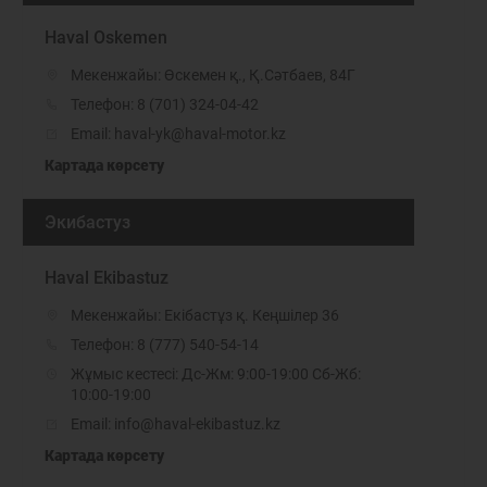
Haval Oskemen
Мекенжайы: Өскемен қ., Қ.Сәтбаев, 84Г
Телефон:
8 (701) 324-04-42
Email: haval-yk@haval-motor.kz
Картада көрсету
Экибастуз
Haval Ekibastuz
Мекенжайы: Екібастұз қ. Кеңшілер 36
Телефон:
8 (777) 540-54-14
Жұмыс кестесі: Дс-Жм: 9:00-19:00 Сб-Жб:
10:00-19:00
Email: info@haval-ekibastuz.kz
Картада көрсету