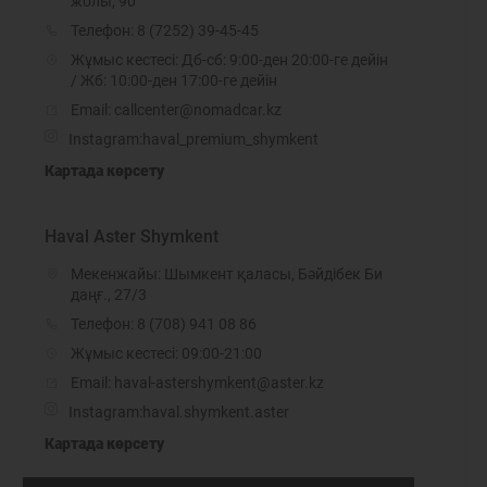
жолы, 90
Телефон:
8 (7252) 39-45-45
Жұмыс кестесі: Дб-сб: 9:00-ден 20:00-ге дейін
/ Жб: 10:00-ден 17:00-ге дейін
Email: callcenter@nomadcar.kz
Instagram:
haval_premium_shymkent
Картада көрсету
Haval Aster Shymkent
Мекенжайы: Шымкент қаласы, Бәйдібек Би
даңғ., 27/3
Телефон:
8 (708) 941 08 86
Жұмыс кестесі: 09:00-21:00
Email: haval-astershymkent@aster.kz
Instagram:
haval.shymkent.aster
Картада көрсету