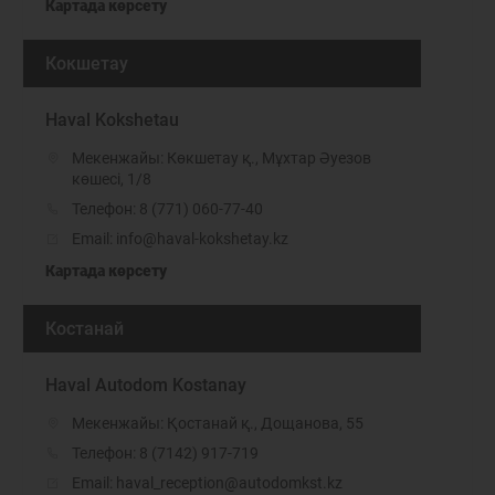
Картада көрсету
Кокшетау
Haval Kokshetau
Мекенжайы: Көкшетау қ., Мұхтар Әуезов
көшесі, 1/8
Телефон:
8 (771) 060-77-40
Email: info@haval-kokshetay.kz
Картада көрсету
Костанай
Haval Autodom Kostanay
Мекенжайы: Қостанай қ., Дощанова, 55
Телефон:
8 (7142) 917-719
Email: haval_reception@autodomkst.kz