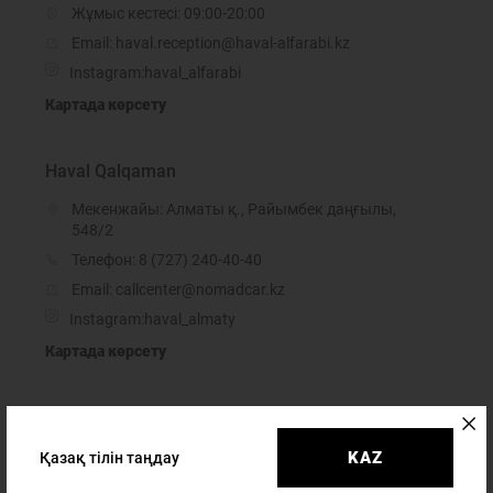
Жұмыс кестесі: 09:00-20:00
Email: haval.reception@haval-alfarabi.kz
Instagram:
haval_alfarabi
Картада көрсету
Haval Qalqaman
Мекенжайы: Алматы қ., Райымбек даңғылы,
548/2
Телефон:
8 (727) 240-40-40
Email: callcenter@nomadcar.kz
Instagram:
haval_almaty
Картада көрсету
Haval Virazh
Мекенжайы: Алматы қ, көш. Желтоқсан, 15а
KAZ
Қазақ тілін таңдау
Телефон:
8 (700) 150 22 60