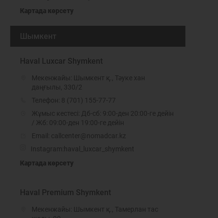
Картада көрсету
Шымкент
Haval Luxcar Shymkent
Мекенжайы: Шымкент қ., Тәуке хан
даңғылы, 330/2
Телефон:
8 (701) 155-77-77
Жұмыс кестесі: Дб-сб: 9:00-ден 20:00-ге дейін
/ Жб: 09:00-ден 19:00-ге дейін
Email: callcenter@nomadcar.kz
Instagram:
haval_luxcar_shymkent
Картада көрсету
Haval Premium Shymkent
Мекенжайы: Шымкент қ., Тамерлан тас