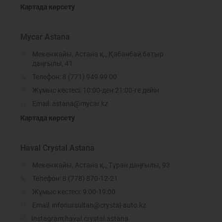
Картада көрсету
Mycar Astana
Мекенжайы: Астана қ., Қабанбай батыр
даңғылы, 41
Телефон:
8 (771) 949 99 00
Жұмыс кестесі: 10:00-ден 21:00-ге дейін
Email: astana@mycar.kz
Картада көрсету
Haval Crystal Astana
Мекенжайы: Астана қ., Тұран даңғылы, 93
Телефон:
8 (778) 870-12-21
Жұмыс кестесі: 9:00-19:00
Email: infonursultan@crystal-auto.kz
Instagram:
haval.crystal.astana