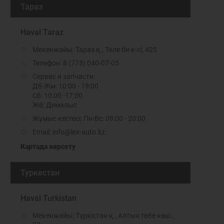
Тараз
Haval Taraz
Мекенжайы: Тараз қ., Төле би к-сі, 425
Телефон:
8 (775) 040-07-05
Сервис и запчасти:
Дб-Жм: 10:00 - 19:00
Сб: 10:00 -17:00
Жб: Демалыс
Жұмыс кестесі: Пн-Вс: 09:00 - 20:00
Email: info@lex-auto.kz
Картада көрсету
Туркестан
Haval Turkistan
Мекенжайы: Түркістан қ., Алтын төбе көш.,