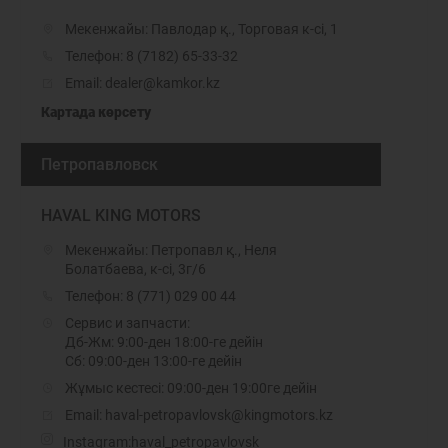
Мекенжайы: Павлодар қ., Торговая к-сі, 1
Телефон:
8 (7182) 65-33-32
Email: dealer@kamkor.kz
Картада көрсету
Петропавловск
HAVAL KING MOTORS
Мекенжайы: Петропавл қ., Неля
Болатбаева, к-сі, 3г/6
Телефон:
8 (771) 029 00 44
Сервис и запчасти:
Дб-Жм: 9:00-ден 18:00-ге дейін
Сб: 09:00-ден 13:00-ге дейін
Жұмыс кестесі: 09:00-ден 19:00ге дейін
Email: haval-petropavlovsk@kingmotors.kz
Instagram:
haval_petropavlovsk