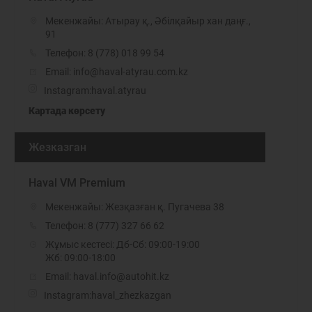
Мекенжайы: Атырау қ., Әбілқайыр хан даңғ.,
91
Телефон:
8 (778) 018 99 54
Email: info@haval-atyrau.com.kz
Instagram:
haval.atyrau
Картада көрсету
Жезказган
Haval VM Premium
Мекенжайы: Жезқазған қ. Пугачева 38
Телефон:
8 (777) 327 66 62
Жұмыс кестесі: Дб-Сб: 09:00-19:00
Жб: 09:00-18:00
Email: haval.info@autohit.kz
Instagram:
haval_zhezkazgan