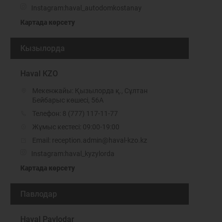
Instagram:
haval_autodomkostanay
Картада көрсету
Кызылорда
Haval KZO
Мекенжайы: Қызылорда қ., Сұлтан
Бейбарыс көшесі, 56А
Телефон:
8 (777) 117-11-77
Жұмыс кестесі: 09:00-19:00
Email: reception.admin@haval-kzo.kz
Instagram:
haval_kyzylorda
Картада көрсету
Павлодар
Haval Pavlodar