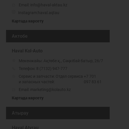
Email: info@haval-aktau.kz
Instagram:
haval.aqtau
Картада көрсету
Актобе
Haval Kol-Auto
Мекенжайы: Ақтөбе қ., Сәңкібай батыр, 26/7
Телефон:
8 (7132) 947-777
Сервис и запчасти: Отдел сервиса
+7 701
и запасных частей:
097 83 61
Email: marketing@kolauto.kz
Картада көрсету
Атырау
Haval Atyrau