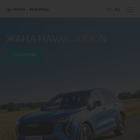
RU
|
KZ
HAVAL H9
ШЫҢДАРДЫ БАҒЫНДЫРУШЫ
ТОЛЫҒЫРАҚ