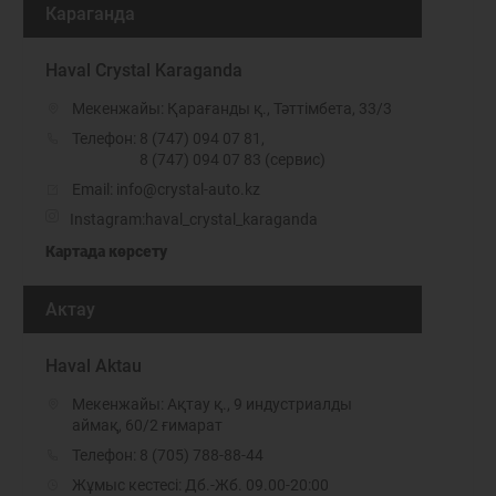
Караганда
Haval Crystal Karaganda
Мекенжайы: Қарағанды қ., Тәттімбета, 33/3
Телефон:
8 (747) 094 07 81
,
8 (747) 094 07 83 (сервис)
Email: info@crystal-auto.kz
Instagram:
haval_crystal_karaganda
Картада көрсету
Актау
Haval Aktau
Мекенжайы: Ақтау қ., 9 индустриалды
аймақ, 60/2 ғимарат
Телефон:
8 (705) 788-88-44
Жұмыс кестесі: Дб.-Жб. 09.00-20:00