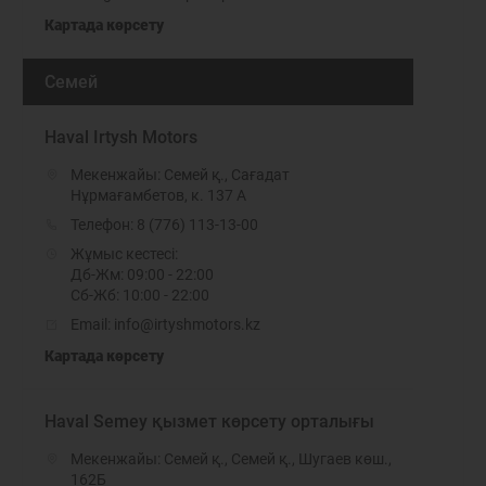
Картада көрсету
Семей
Haval Irtysh Motors
Мекенжайы: Семей қ., Сағадат
Нұрмағамбетов, к. 137 А
Телефон:
8 (776) 113-13-00
Жұмыс кестесі:
Дб-Жм: 09:00 - 22:00
Сб-Жб: 10:00 - 22:00
Email: info@irtyshmotors.kz
Картада көрсету
Haval Semey қызмет көрсету орталығы
Мекенжайы: Семей қ., Семей қ., Шугаев көш.,
162Б