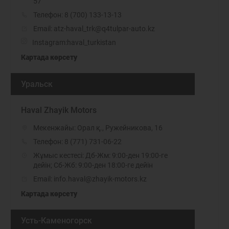
57
Телефон:
8 (700) 133-13-13
Email: atz-haval_trk@q4tulpar-auto.kz
Instagram:
haval_turkistan
Картада көрсету
Уральск
Haval Zhayik Motors
Мекенжайы: Орал қ., Ружейникова, 16
Телефон:
8 (771) 731-06-22
Жұмыс кестесі: Дб-Жм: 9:00-ден 19:00-ге
дейін; Сб-Жб: 9:00-ден 18:00-ге дейін
Email: info.haval@zhayik-motors.kz
Картада көрсету
Усть-Каменогорск