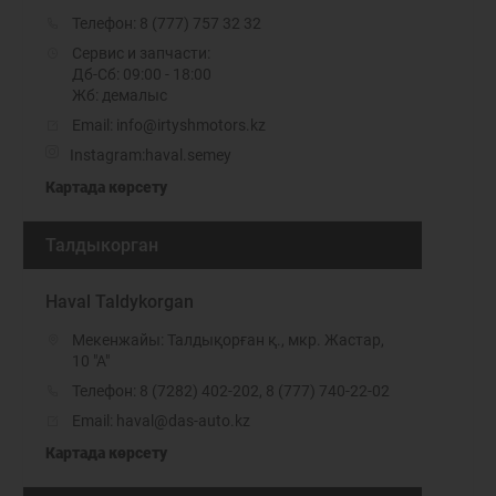
Телефон:
8 (777) 757 32 32
Сервис и запчасти:
Дб-Сб: 09:00 - 18:00
Жб: демалыс
Email: info@irtyshmotors.kz
Instagram:
haval.semey
Картада көрсету
Талдыкорган
Haval Taldykorgan
Мекенжайы: Талдықорған қ., мкр. Жастар,
10 "А"
Телефон:
8 (7282) 402-202
,
8 (777) 740-22-02
Email: haval@das-auto.kz
Картада көрсету