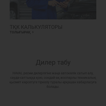
ТҚК КАЛЬКУЛЯТОРЫ
ТОЛЫҒЫРАҚ
Дилер табу
HAVAL ресми дилерлігіне жаңа автокөлік сатып алу,
сауда-саттыққа қою, сондай-ақ жоспарлы техникалық
қызмет көрсетуге тіркелу туралы әрқашан хабарласуға
болады.