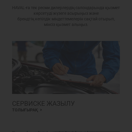
HAVAL-ға тек ресми дилерлердің салондарында қызмет
көрсетуді жүзеге асырыңыз және
брендтің кепілдік міндеттемелерін сақтай отырып,
мінсіз қызмет алыңыз.
СЕРВИСКЕ ЖАЗЫЛУ
ТОЛЫҒЫРАҚ