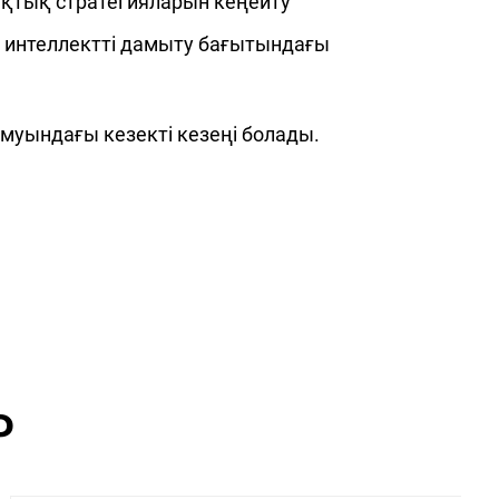
ықтық стратегияларын кеңейту
қ интеллектті дамыту бағытындағы
уындағы кезекті кезеңі болады.
Р