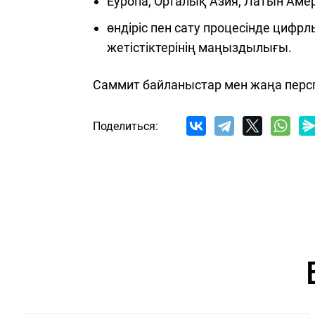
Еуропа, Орталық Азия, Латын Ам
өндіріс пен сату процесінде циф
Hava
жетістіктерінің маңыздылығы.
Т
Ж
Саммит байланыстар мен жаңа перс
E
М
Поделиться:
Hava
Т
Ж
д
E
М
Hava