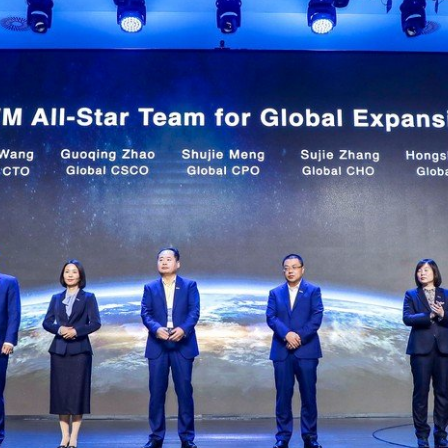
елефон:
8 (700) 150 22 60
mail: Haval.adm@virazh.kz,
aval.adm@haval-almaty.kz
екенжайы:
Алматы қ, көш.
Желтоқсан, 15а
l Kuldzhinka
елефон:
+7 (702) 881 11 11
ұмыс кестесі: 9:00 -20:00
mail: m.reseptionhaval@mycar.kz
екенжайы:
Алматы қ., Кульджинский
тракт, 100/1
l Zhaiyk Almaty
елефон:
8 (700) 404 00 74
ұмыс кестесі: Дс-Жк 09:00-20:00
mail: reception@haval-suyunbay.kz