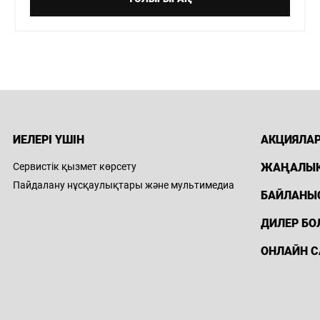
mail: info@crystal-auto.kz
екенжайы:
Қарағанды қ., Тәттімбета,
33/3
l Aktau
елефон:
8 (705) 788-88-44
ұмыс кестесі: Дб.-Жб. 09.00-20:00
ИЕЛЕРІ ҮШІН
АКЦИЯЛА
mail: info@haval-aktau.kz
Сервистік қызмет көрсету
ЖАҢАЛЫ
екенжайы:
Ақтау қ., 9 индустриалды
Пайдалану нұсқаулықтары және мультимедиа
аймақ, 60/2 ғимарат
БАЙЛАНЫ
ДИЛЕР БО
l Kol-Auto
ОНЛАЙН С
елефон:
8 (7132) 947-777
mail: marketing@kolauto.kz
екенжайы:
Ақтөбе қ., Сәңкібай
батыр, 26/7