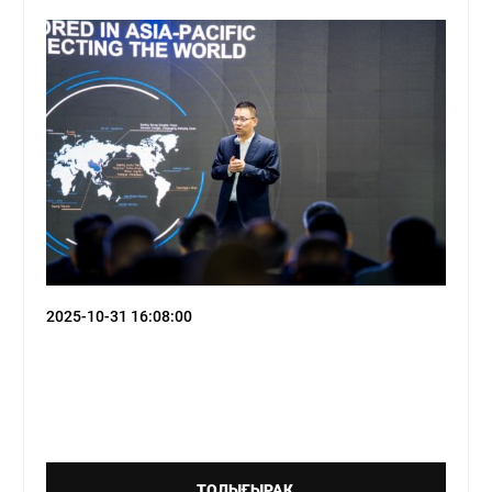
елефон:
8 (7252) 39-45-45
ұмыс кестесі: Дб-сб: 9:00-ден 20:00-ге
ейін / Жб: 10:00-ден 17:00-ге дейін
mail: callcenter@nomadcar.kz
екенжайы:
Шымкент қ., Тамерлан
тас жолы, 90
l Aster Shymkent
елефон:
8 (708) 941 08 86
ұмыс кестесі: 09:00-21:00
2025-10-31 16:08:00
mail: haval-astershymkent@aster.kz
екенжайы:
Шымкент қаласы,
Бәйдібек Би даңғ., 27/3
l Crystal Karaganda
елефон:
8 (747) 094
,
8 (747) 094 07 83
07 81
(сервис)
ТОЛЫҒЫРАҚ