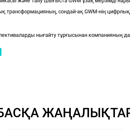
ерикасы және Таяу Шығыста GWM ұзақ мерзімді нар
рлық трансформацияның, сондай-ақ GWM-нің цифрлы
l Crystal Astana
елефон:
8 (778) 870-12-21
ұмыс кестесі: 9:00-19:00
пективаларды нығайту тұрғысынан компанияның дам
mail: infonursultan@crystal-auto.kz
екенжайы:
Астана қ., Тұран даңғылы,
93
l Luxcar Shymkent
елефон:
8 (701) 155-77-77
ұмыс кестесі: Дб-сб: 9:00-ден 20:00-ге
ейін / Жб: 09:00-ден 19:00-ге дейін
mail: callcenter@nomadcar.kz
екенжайы:
Шымкент қ., Тәуке хан
БАСҚА ЖАҢАЛЫҚТА
даңғылы, 330/2
l Premium Shymkent