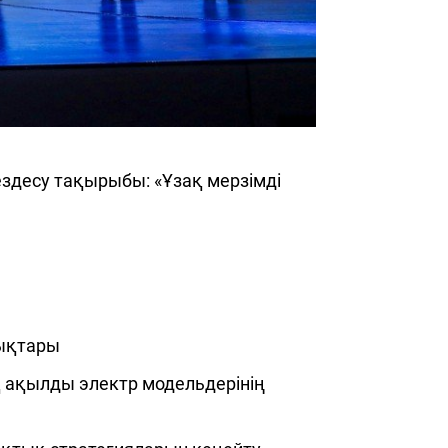
ездесу тақырыбы: «Ұзақ мерзімді
лықтары
қ ақылды электр модельдерінің