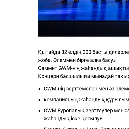
М
Hava
Т
Ж
Қытайда 32 елдің 300 басты дилерл
E
жоба. Әлеммен бірге алға басу».
М
Саммит GWM-нің жаһандық ашықтық п
Концерн басшылығы мынадай тақыр
Myca
GWM-нің зерттемелер мен әзірлем
Т
компанияның жаһандық құрылымы
Ж
E
️GWM Еуропалық зерттеулер мен ә
М
жаһандық іске қосылуы