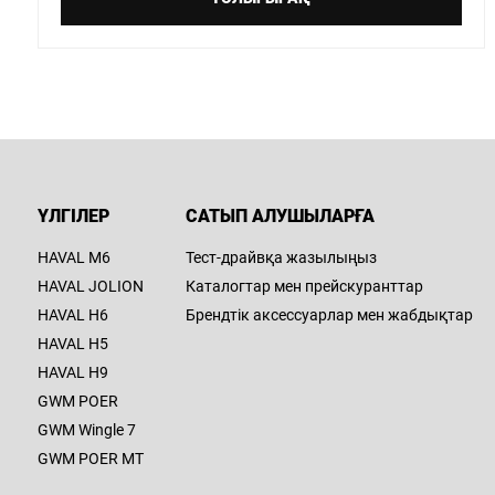
E
М
Hava
Т
Ж
ҮЛГІЛЕР
САТЫП АЛУШЫЛАРҒА
E
HAVAL M6
Тест-драйвқа жазылыңыз
М
HAVAL JOLION
Каталогтар мен прейскуранттар
HAVAL H6
Брендтік аксессуарлар мен жабдықтар
HAVAL H5
Hava
HAVAL H9
Т
GWM POER
E
GWM Wingle 7
М
GWM POER MT