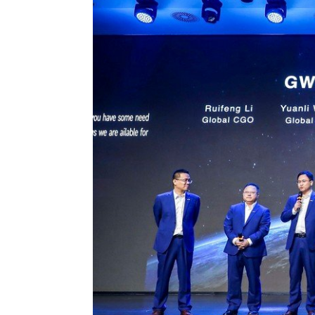
Т
E
H
М
Hava
Т
Ж
E
М
Hava
Т
Ж
E