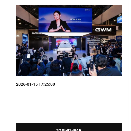
Т
Ж
д
E
М
Hava
Т
Ж
2026-01-15 17:25:00
E
М
Hava
Т
ТОЛЫҒЫРАҚ