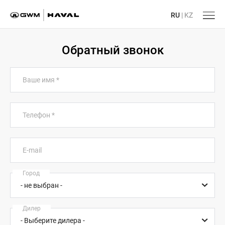
RU
|
KZ
Обратный звонок
Ваше имя
*
Телефон
*
E-mail
Город
Дилер