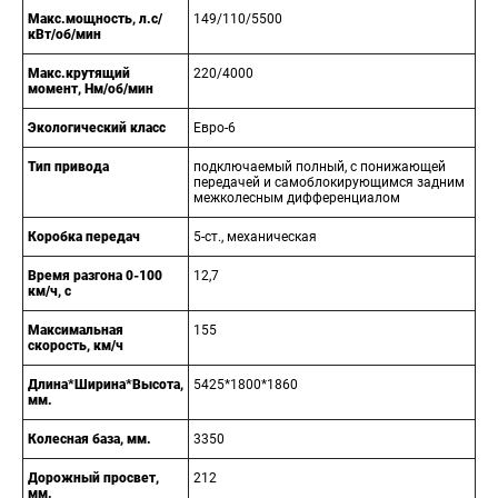
Макс.мощность, л.с/
149/110/5500
кВт/об/мин
Макс.крутящий
220/4000
момент, Нм/об/мин
Экологический класс
Евро-6
Тип привода
подключаемый полный, с понижающей
передачей и самоблокирующимся задним
межколесным дифференциалом
Коробка передач
5-ст., механическая
Время разгона 0-100
12,7
км/ч, с
Максимальная
155
скорость, км/ч
Длина*Ширина*Высота,
5425*1800*1860
мм.
Колесная база, мм.
3350
Дорожный просвет,
212
мм.